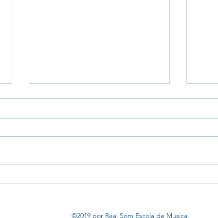
Newsletter Maio 2025
Dúvid
Escol
você!
©2019 por Real Som Escola de Música.