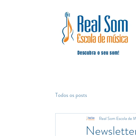
Descubra o seu som!
Todos os posts
Real Som Escola de M
Newslette