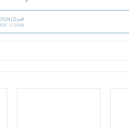
 2024 (2)
.pdf
e PDF • 5.33MB