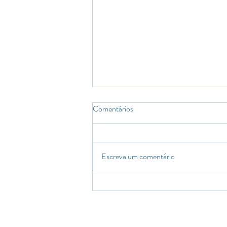
Praticar todos os dias pode
Comentários
transformar minha habilidade
musical?
Por muitas vezes nos perguntamos
sobre a “prática leva a perfeição”, mas
Escreva um comentário
será que isso se enquadra e realmente
funciona para aperfeiçoar...